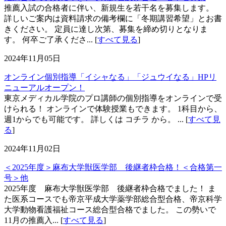
推薦入試の合格者に伴い、新規生を若干名を募集します。
詳しいご案内は資料請求の備考欄に「冬期講習希望」とお書
きください。 定員に達し次第、募集を締め切りとなりま
す。 何卒ご了承くださ... [
すべて見る
]
2024年11月05日
オンライン個別指導「イシャなる」「ジュウイなる」HPリ
ニューアルオープン！
東京メディカル学院のプロ講師の個別指導をオンラインで受
けられる！ オンラインで体験授業もできます。 1科目から、
週1からでも可能です。 詳しくは コチラ から。 ... [
すべて見
る
]
2024年11月02日
＜2025年度＞麻布大学獣医学部 後継者枠合格！＜合格第一
号＞他
2025年度 麻布大学獣医学部 後継者枠合格でました！ ま
た医系コースでも帝京平成大学薬学部総合型合格、帝京科学
大学動物看護福祉コース総合型合格でました。 この勢いで
11月の推薦入... [
すべて見る
]